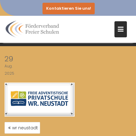
Kontaktieren Sie uns!
Skip
WR NEUSTADT
to
content
Home
wr neustadt
29
Aug.
2025
BEITRAGSNAVIGATION
wr neustadt