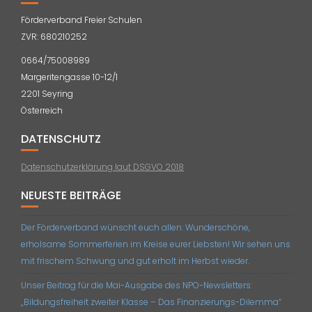
Förderverband Freier Schulen
ZVR: 680210252
0664/75008989
Margeritengasse 10-12/1
2201 Seyring
Österreich
DATENSCHUTZ
Datenschutzerklärung laut DSGVO 2018
NEUESTE BEITRÄGE
Der Förderverband wünscht euch allen: Wunderschöne,
erholsame Sommerferien im Kreise eurer Liebsten! Wir sehen uns
mit frischem Schwung und gut erholt im Herbst wieder.
Unser Beitrag für die Mai-Ausgabe des NPO-Newsletters:
„Bildungsfreiheit zweiter Klasse – Das Finanzierungs-Dilemma“