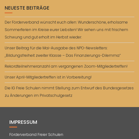
NEUESTE BEITRÄGE
Der Förderverband wünscht euch allen: Wunderschöne, erholsame
Sommerferien im Kreise eurer Liebsten! Wir sehen uns mit frischem
Schwung und gut erholt im Herbst wieder.
Unser Beitrag für die Mai-Ausgabe des NPO-Newsletters:
„Bildungsfreiheit zweiter Klasse – Das Finanzierungs-Dilemma“
Rekordteilnehmeranzahl am vergangenen Zoom-Mitgliedertreffen!
Unser April-Mitgliedertreffen ist in Vorbereitung!
Die IG Freie Schulen nimmt Stellung zum Entwurf des Bundesgesetzes
zu Änderungen im Privatschulgesetz
IMPRESSUM
Förderverband Freier Schulen