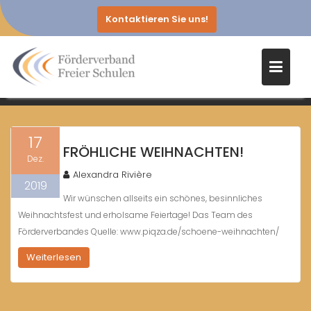
Kontaktieren Sie uns!
Skip
TAG:
17. DEZEMBER 2019
to
content
Home
2019
Dezember
17
17
FRÖHLICHE WEIHNACHTEN!
Dez.
Alexandra Rivière
2019
Wir wünschen allseits ein schönes, besinnliches
Weihnachtsfest und erholsame Feiertage! Das Team des
Förderverbandes Quelle: www.piqza.de/schoene-weihnachten/
Weiterlesen