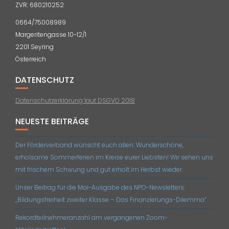
ZVR: 680210252
0664/75008989
Margeritengasse 10-12/1
2201 Seyring
Österreich
DATENSCHUTZ
Datenschutzerklärung laut DSGVO 2018
NEUESTE BEITRÄGE
Der Förderverband wünscht euch allen: Wunderschöne,
erholsame Sommerferien im Kreise eurer Liebsten! Wir sehen uns
mit frischem Schwung und gut erholt im Herbst wieder.
Unser Beitrag für die Mai-Ausgabe des NPO-Newsletters:
„Bildungsfreiheit zweiter Klasse – Das Finanzierungs-Dilemma“
Rekordteilnehmeranzahl am vergangenen Zoom-