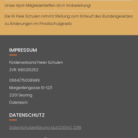
Unser April-Mitgliedertreffen ist in Vorbereitung!
Die IG Freie Schulen nimmt Stellung zum Entwurf des Bundesgesetzes
zu Änderungen im Privatschulgesetz
IMPRESSUM
Förderverband Freier Schulen
ZVR: 680210252
0664/75008989
Margeritengasse 10-12/1
2201 Seyring
Österreich
DATENSCHUTZ
Datenschutzerklärung laut DSGVO 2018