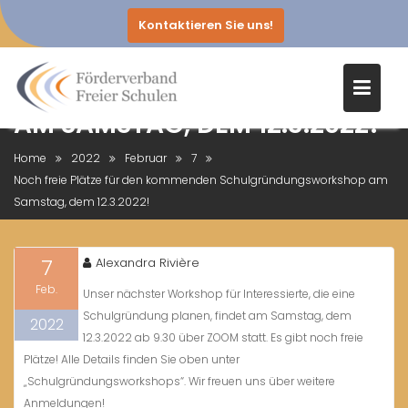
Kontaktieren Sie uns!
NOCH FREIE PLÄTZE FÜR DEN
KOMMENDEN
SCHULGRÜNDUNGSWORKSHOP
AM SAMSTAG, DEM 12.3.2022!
Skip
Home
2022
Februar
7
to
Noch freie Plätze für den kommenden Schulgründungsworkshop am
content
Samstag, dem 12.3.2022!
7
Alexandra Rivière
Feb.
Unser nächster Workshop für Interessierte, die eine
Schulgründung planen, findet am Samstag, dem
2022
12.3.2022 ab 9.30 über ZOOM statt. Es gibt noch freie
Plätze! Alle Details finden Sie oben unter
„Schulgründungsworkshops“. Wir freuen uns über weitere
Anmeldungen!