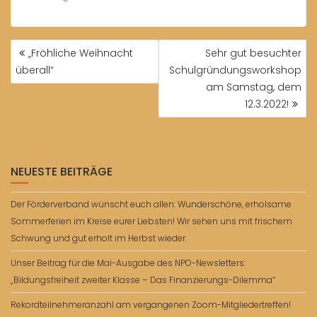
BEITRAGSNAVIGATION
„Fröhliche Weihnacht
Sehr gut besuchter
überall“
Schulgründungsworkshop
am Samstag, dem
12.3.2022!
NEUESTE BEITRÄGE
Der Förderverband wünscht euch allen: Wunderschöne, erholsame
Sommerferien im Kreise eurer Liebsten! Wir sehen uns mit frischem
Schwung und gut erholt im Herbst wieder.
Unser Beitrag für die Mai-Ausgabe des NPO-Newsletters:
„Bildungsfreiheit zweiter Klasse – Das Finanzierungs-Dilemma“
Rekordteilnehmeranzahl am vergangenen Zoom-Mitgliedertreffen!