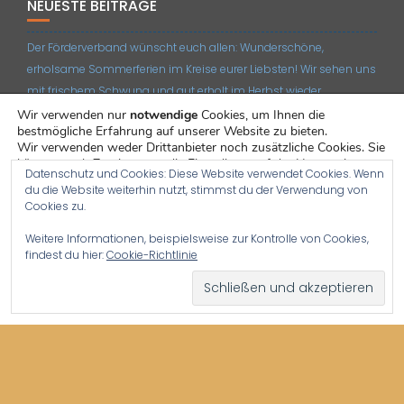
NEUESTE BEITRÄGE
Der Förderverband wünscht euch allen: Wunderschöne,
erholsame Sommerferien im Kreise eurer Liebsten! Wir sehen uns
mit frischem Schwung und gut erholt im Herbst wieder.
Wir verwenden nur
notwendige
Cookies, um Ihnen die
Unser Beitrag für die Mai-Ausgabe des NPO-Newsletters:
bestmögliche Erfahrung auf unserer Website zu bieten.
„Bildungsfreiheit zweiter Klasse – Das Finanzierungs-Dilemma“
Wir verwenden weder Drittanbieter noch zusätzliche Cookies. Sie
können nach Zustimmung die Einstellung auf der Hauptseite
Datenschutz und Cookies: Diese Website verwendet Cookies. Wenn
Rekordteilnehmeranzahl am vergangenen Zoom-
jederzeit über das kleine, freischwebende Zahnrad-Icon links
du die Website weiterhin nutzt, stimmst du der Verwendung von
unten ändern.
Mitgliedertreffen!
Cookies zu.
Sie können unter
Einstellungen
mehr darüber erfahren, welche
Unser April-Mitgliedertreffen ist in Vorbereitung!
Weitere Informationen, beispielsweise zur Kontrolle von Cookies,
Cookies wir verwenden, oder sie deaktivieren.
findest du hier:
Cookie-Richtlinie
Die IG Freie Schulen nimmt Stellung zum Entwurf des
Bundesgesetzes zu Änderungen im Privatschulgesetz
Zustimmen
Ablehnen
© All rights reserved 2019
Education Base by
Acme Themes