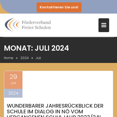
Kontaktieren Sie uns!
Skip
MONAT:
JULI 2024
to
content
Home
2024
Juli
29
Juli
2024
WUNDERBARER JAHRESRÜCKBLICK DER
SCHULE IM DIALOG IN NÖ VOM