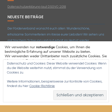
Datenschutzerklärung laut DSGVO 2018
NEUESTE BEITRÄGE
Der Förderverband wünscht euch allen: Wunderschöne,
erholsame Sommerferien im Kreise eurer Liebsten! Wir sehen uns
mit frischem Schwung und gut erholt im Herbst wieder.
Wir verwenden nur
notwendige
Cookies, um Ihnen die
Unser Beitrag für die Mai-Ausgabe des NPO-Newsletters:
bestmögliche Erfahrung auf unserer Website zu bieten.
„Bildungsfreiheit zweiter Klasse – Das Finanzierungs-Dilemma“
Wir verwenden weder Drittanbieter noch zusätzliche Cookies. Sie
können nach Zustimmung die Einstellung auf der Hauptseite
Datenschutz und Cookies: Diese Website verwendet Cookies. Wenn
Rekordteilnehmeranzahl am vergangenen Zoom-
jederzeit über das kleine, freischwebende Zahnrad-Icon links
du die Website weiterhin nutzt, stimmst du der Verwendung von
unten ändern.
Mitgliedertreffen!
Cookies zu.
Sie können unter
Einstellungen
mehr darüber erfahren, welche
Unser April-Mitgliedertreffen ist in Vorbereitung!
Weitere Informationen, beispielsweise zur Kontrolle von Cookies,
Cookies wir verwenden, oder sie deaktivieren.
findest du hier:
Cookie-Richtlinie
Die IG Freie Schulen nimmt Stellung zum Entwurf des
Bundesgesetzes zu Änderungen im Privatschulgesetz
Zustimmen
Ablehnen
© All rights reserved 2019