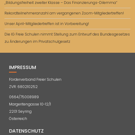
„Bildungsfreiheit zweiter Klasse – Das Finanzierungs-Dilemma“
Rekordteilnehmeranzahl am vergangenen Zoom-Mitgliedertreffen!
Unser April-Mitgliedertreffen ist in Vorbereitung!
Die IG Freie Schulen nimmt Stellung zum Entwurf des Bundesgesetzes
zu Änderungen im Privatschulgesetz
IMPRESSUM
Förderverband Freier Schulen
ZVR: 680210252
0664/75008989
Margeritengasse 10-12/1
2201 Seyring
Österreich
DATENSCHUTZ