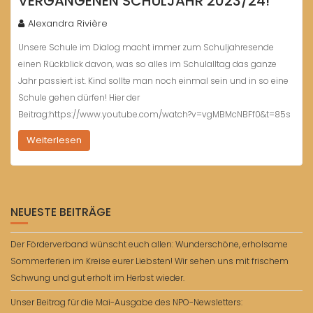
VERGANGENEN SCHULJAHR 2023/24!
Alexandra Rivière
Unsere Schule im Dialog macht immer zum Schuljahresende
einen Rückblick davon, was so alles im Schulalltag das ganze
Jahr passiert ist. Kind sollte man noch einmal sein und in so eine
Schule gehen dürfen! Hier der
Beitrag:https://www.youtube.com/watch?v=vgMBMcNBFf0&t=85s
Weiterlesen
NEUESTE BEITRÄGE
Der Förderverband wünscht euch allen: Wunderschöne, erholsame
Sommerferien im Kreise eurer Liebsten! Wir sehen uns mit frischem
Schwung und gut erholt im Herbst wieder.
Unser Beitrag für die Mai-Ausgabe des NPO-Newsletters: